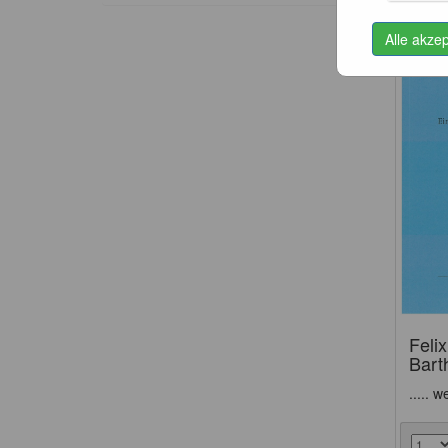
Alle akze
Feli
Bart
..... w