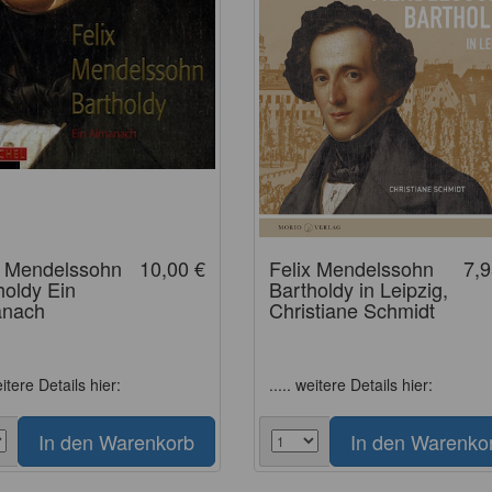
x Mendelssohn
10,00 €
Felix Mendelssohn
7,9
holdy Ein
Bartholdy in Leipzig,
anach
Christiane Schmidt
eitere Details hier:
..... weitere Details hier: