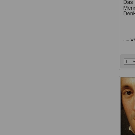
Das 
Mend
Den
..... w