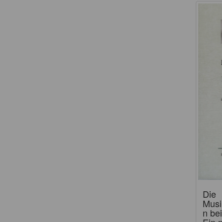
Die
Musi
n be
Ein 