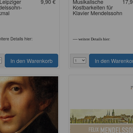
Leipziger
9,90 €
Musikalische
17,9
elssohn-
Kostbarkeiten für
kmal
Klavier Mendelssohn
eitere Details hier:
---- weitere Details hier: