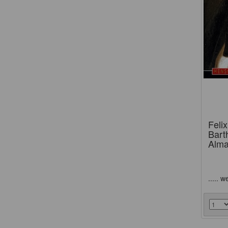
Feli
Bart
Alm
..... w