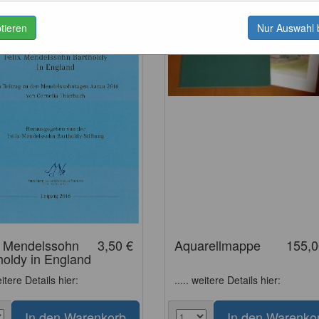
ptieren
Nur Auswahl 
x Mendelssohn
3,50 €
Aquarellmappe
155,0
holdy in England
eitere Details hier:
..... weitere Details hier: