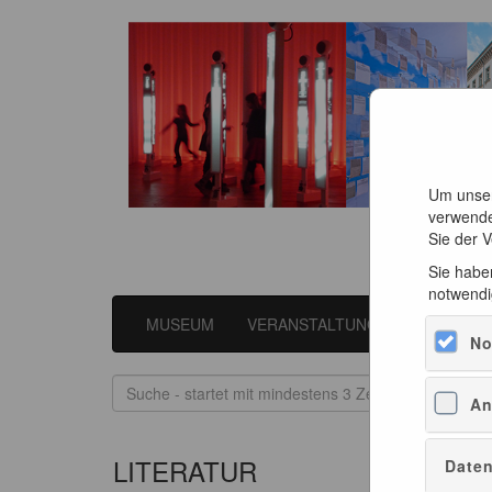
Um unser
verwende
Sie der 
Sie haben
notwendi
MUSEUM
VERANSTALTUNGEN
LITER
No
An
LITERATUR
Daten