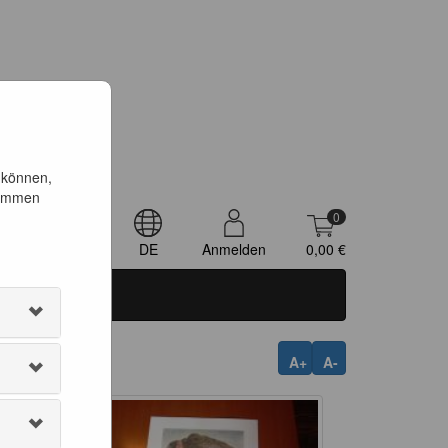
 können,
timmen
0
DE
Anmelden
0,00 €
A+
A-