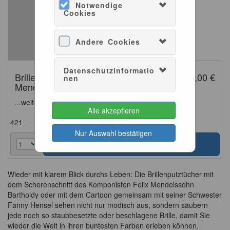
Notwendige
Cookies
Andere Cookies
Datenschutzinformatio
Brillenputztuch Cartoon von Felix
5,00 €
nen
Mendelssohn Bartholdy und Fanny Hensel
...weitere Details hier:
Alle akzeptieren
421
Nur Auswahl bestätigen
Wieder mit klarem Blick durchs Leben: Die Brillenputztücher mit
dem Scherenschnitt des Komponisten Felix Mendelssohn
Bartholdy oder mit dem Cartoon gemeinsam mit seiner Schwester
Fanny Hensel sehen nicht nur modisch aus, sondern säubern
jede noch so staubbesetzte oder beschlagene Brille, damit Sie
wieder die Welt in ihren buntesten Farben erleben können.