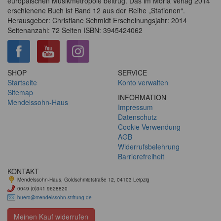
europäischen Musikmetropole beitrug. Das im Moria Verlag 2014
erschienene Buch ist Band 12 aus der Reihe „Stationen“.
Herausgeber: Christiane Schmidt Erscheinungsjahr: 2014
Seitenanzahl: 72 Seiten ISBN: 3945424062
SHOP
SERVICE
Startseite
Konto verwalten
Sitemap
INFORMATION
Mendelssohn-Haus
Impressum
Datenschutz
Cookie-Verwendung
AGB
Widerrufsbelehrung
Barrierefreiheit
KONTAKT
Mendelssohn-Haus, Goldschmidtstraße 12, 04103 Leipzig
0049 (0)341 9628820
buero@mendelssohn-stiftung.de
Meinen Kauf widerrufen