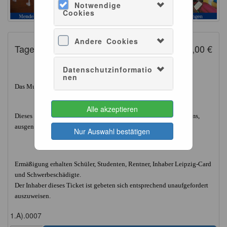
Notwendige
Cookies
Andere Cookies
Tagesticket Museum ermäßigt
8,00 €
Datenschutzinformatio
nen
Das Museum ist täglich von 10Uhr bis 18Uhr geöffnet.
Alle akzeptieren
Dieses Ticket berechtigt zum einmaligen Besuch unseres Museums,
ausgenommen hiervon sind unsere Konzertveranstaltungen.
Nur Auswahl bestätigen
Ermäßigung erhalten Schüler, Studenten, Rentner, Inhaber Leipzig-Card
und Schwerbeschädigte.
Der Inhaber dieses Ticket ist gebeten sich entsprechend unaufgefordert
auszuweisen.
1.A).0007