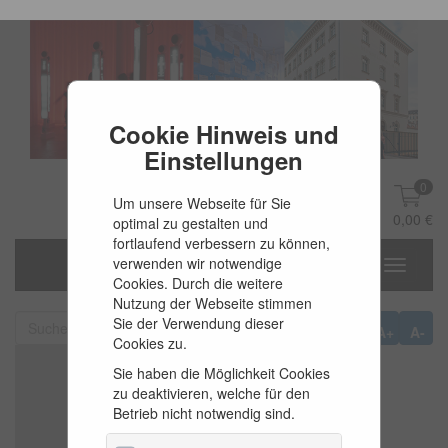
Cookie Hinweis und
Einstellungen
0
Um unsere Webseite für Sie
DE
Anmelden
0,00 €
optimal zu gestalten und
fortlaufend verbessern zu können,
verwenden wir notwendige
Toggle
Cookies. Durch die weitere
navigati
Nutzung der Webseite stimmen
Sie der Verwendung dieser
A+
A-
Cookies zu.
Sie haben die Möglichkeit Cookies
zu deaktivieren, welche für den
Betrieb nicht notwendig sind.