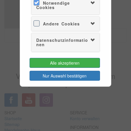
Notwendige
Cookies
Andere Cookies
Datenschutzinformatio
nen
Es konnten leider keine Tarife
Alle akzeptieren
gefunden werden.
Versuchen Sie es bitte zu einem
Nur Auswahl bestätigen
späteren Zeitpunkt wieder.
SHOP
SERVICE
Startseite
Konto verwalten
Sitemap
INFORMATION
Mendelssohn-Haus