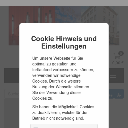
Cookie Hinweis und
Einstellungen
0
Um unsere Webseite für Sie
DE
Anmelden
0,00 €
optimal zu gestalten und
fortlaufend verbessern zu können,
verwenden wir notwendige
Toggle
Cookies. Durch die weitere
navigati
Nutzung der Webseite stimmen
Sie der Verwendung dieser
A+
A-
Cookies zu.
Sie haben die Möglichkeit Cookies
zu deaktivieren, welche für den
Betrieb nicht notwendig sind.