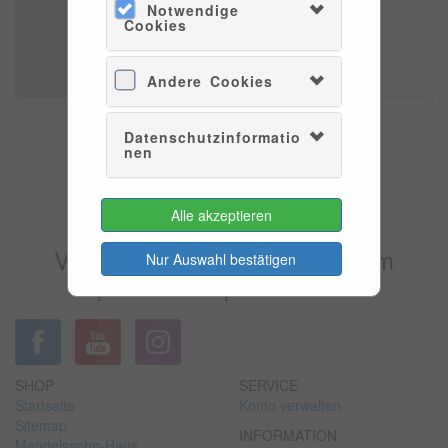
Notwendige
Cookies
Andere Cookies
Datenschutzinformatio
nen
Es konnten leider keine Tarife
Alle akzeptieren
gefunden werden.
Versuchen Sie es bitte zu einem
Nur Auswahl bestätigen
späteren Zeitpunkt wieder.
SHOP
SERVICE
Startseite
Konto verwalten
Sitemap
INFORMATION
Mendelssohn-Haus