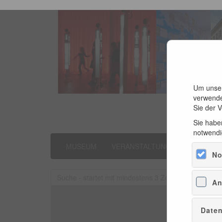
Um unser
verwende
Sie der 
Sie haben
notwendi
MUSEUM
VERANSTALTUNGEN
LITER
No
An
Daten