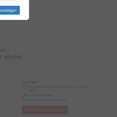
bestätigen
en.
t wieder.
KONTAKT
Mendelssohn-Haus, Goldschmidtstraße 12, 04103
Leipzig
0049 (0)341 9628820
buero@mendelssohn-stiftung.de
Meinen Kauf widerrufen