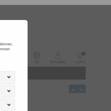
 können,
timmen
0
DE
Anmelden
0,00 €
A+
A-