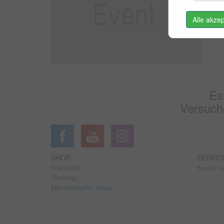
Alle akze
Es
Versuche
SHOP
SERVIC
Startseite
Konto v
Sitemap
Mendelssohn-Haus