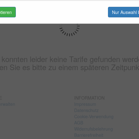
ptieren
Nur Auswahl 
 konnten leider keine Tarife gefunden werd
n Sie es bitte zu einem späteren Zeitpunk
E
INFORMATION
erwalten
Impressum
Datenschutz
Cookie-Verwendung
AGB
Widerrufsbelehrung
Barrierefreiheit