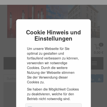
Cookie Hinweis und
Einstellungen
0
Um unsere Webseite für Sie
DE
Anmelden
0,00 €
optimal zu gestalten und
fortlaufend verbessern zu können,
verwenden wir notwendige
Toggle
Cookies. Durch die weitere
navigati
Nutzung der Webseite stimmen
Sie der Verwendung dieser
A+
A-
Cookies zu.
Sie haben die Möglichkeit Cookies
zu deaktivieren, welche für den
Betrieb nicht notwendig sind.