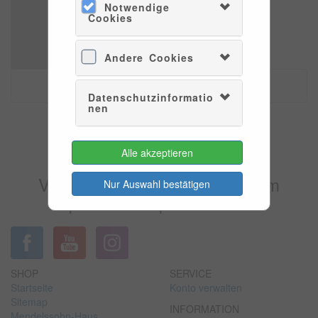
Notwendige
Cookies
Andere Cookies
Datenschutzinformatio
nen
Es konnten leider keine Tarife
Alle akzeptieren
gefunden werden.
Versuchen Sie es bitte zu einem
Nur Auswahl bestätigen
späteren Zeitpunkt wieder.
SHOP
SERVICE
Startseite
Konto verwalten
Sitemap
INFORMATION
Mendelssohn-Haus