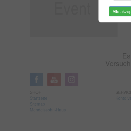
Alle akze
Es
Versuche
SHOP
SERVIC
Startseite
Konto v
Sitemap
Mendelssohn-Haus