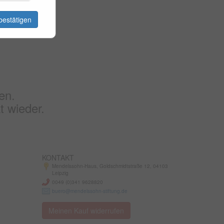
bestätigen
en.
t wieder.
KONTAKT
Mendelssohn-Haus, Goldschmidtstraße 12, 04103
Leipzig
0049 (0)341 9628820
buero@mendelssohn-stiftung.de
Meinen Kauf widerrufen