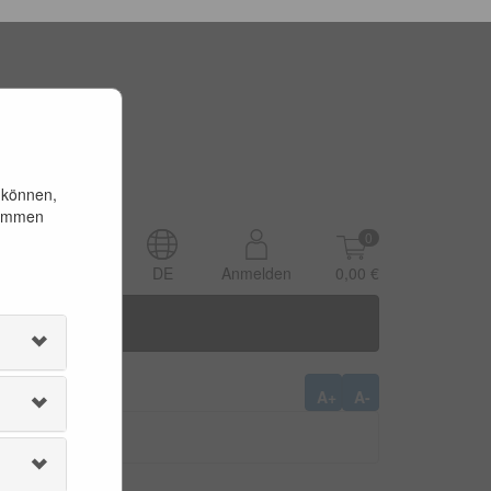
 können,
timmen
0
DE
Anmelden
0,00 €
A+
A-