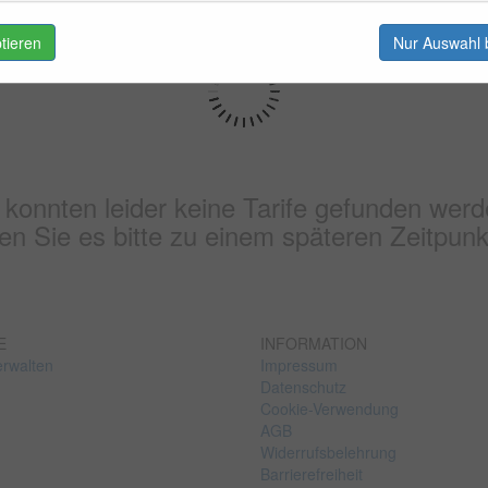
ptieren
Nur Auswahl 
 konnten leider keine Tarife gefunden werd
n Sie es bitte zu einem späteren Zeitpunk
E
INFORMATION
erwalten
Impressum
Datenschutz
Cookie-Verwendung
AGB
Widerrufsbelehrung
Barrierefreiheit