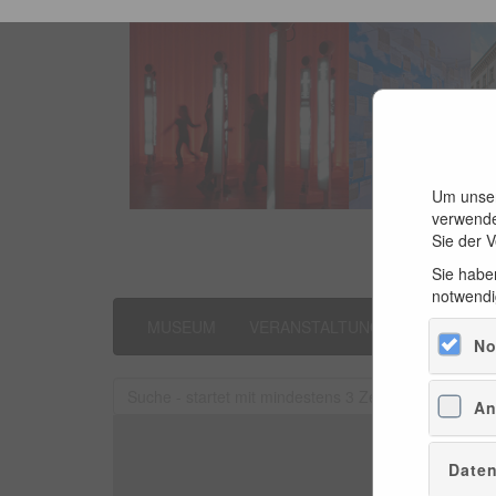
Um unser
verwende
Sie der 
Sie haben
notwendi
MUSEUM
VERANSTALTUNGEN
LITER
No
An
Daten