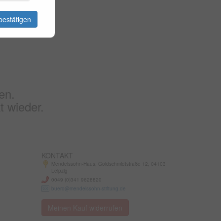
bestätigen
en.
t wieder.
KONTAKT
Mendelssohn-Haus, Goldschmidtstraße 12, 04103
Leipzig
0049 (0)341 9628820
buero@mendelssohn-stiftung.de
Meinen Kauf widerrufen