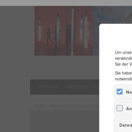
Um unser
verwende
Sie der 
Sie haben
notwendi
MUSEUM
VERANSTALTUNGEN
LITER
No
An
Daten