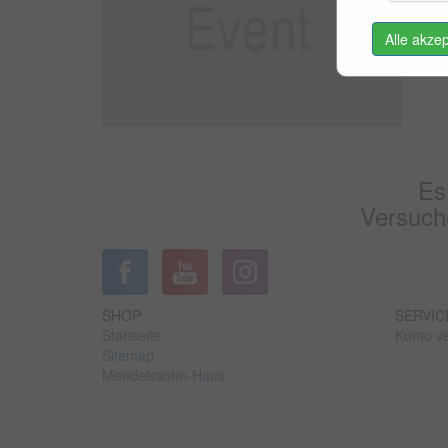
Alle akze
Es
Versuche
SHOP
SERVIC
Startseite
Konto v
Sitemap
Mendelssohn-Haus