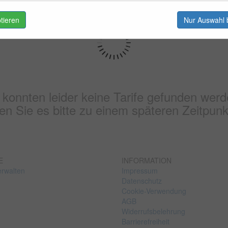
ptieren
Nur Auswahl 
 konnten leider keine Tarife gefunden werd
n Sie es bitte zu einem späteren Zeitpunk
E
INFORMATION
erwalten
Impressum
Datenschutz
Cookie-Verwendung
AGB
Widerrufsbelehrung
Barrierefreiheit