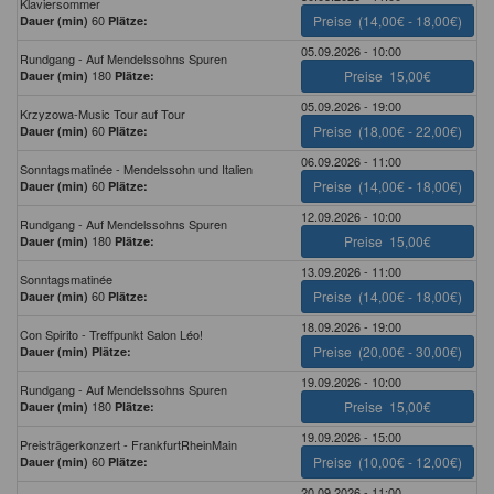
Klaviersommer
60
Preise
(14,00€ - 18,00€)
Dauer (min)
Plätze:
05.09.2026 - 10:00
Rundgang - Auf Mendelssohns Spuren
180
Preise
15,00€
Dauer (min)
Plätze:
05.09.2026 - 19:00
Krzyzowa-Music Tour auf Tour
60
Preise
(18,00€ - 22,00€)
Dauer (min)
Plätze:
06.09.2026 - 11:00
Sonntagsmatinée - Mendelssohn und Italien
60
Preise
(14,00€ - 18,00€)
Dauer (min)
Plätze:
12.09.2026 - 10:00
Rundgang - Auf Mendelssohns Spuren
180
Preise
15,00€
Dauer (min)
Plätze:
13.09.2026 - 11:00
Sonntagsmatinée
60
Preise
(14,00€ - 18,00€)
Dauer (min)
Plätze:
18.09.2026 - 19:00
Con Spirito - Treffpunkt Salon Léo!
Preise
(20,00€ - 30,00€)
Dauer (min)
Plätze:
19.09.2026 - 10:00
Rundgang - Auf Mendelssohns Spuren
180
Preise
15,00€
Dauer (min)
Plätze:
19.09.2026 - 15:00
Preisträgerkonzert - FrankfurtRheinMain
60
Preise
(10,00€ - 12,00€)
Dauer (min)
Plätze:
20.09.2026 - 11:00