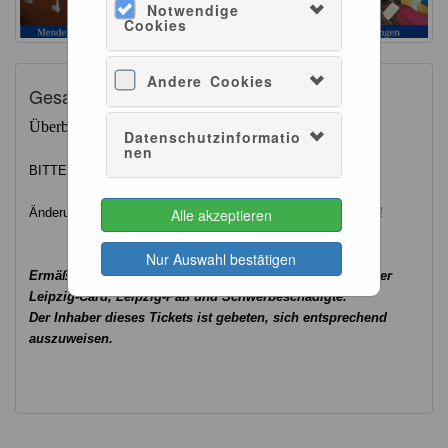
Notwendige
Cookies
Andere Cookies
Gesamtübersicht
Überblick zu unseren Veranstaltungen
Datenschutzinformatio
nen
BITTE WÄHLEN SIE IHNREN BESUCHSZEITRAUM
Änderungen zu den Veranstaltungsinhalten sind vorbehalten !
Alle akzeptieren
Nur Auswahl bestätigen
Ermäßigung erhalten Schüler, Studenten, Rentner, Inhaber
Leipzig-Card, Leipzig-Paß und Schwerbeschädigte.
Der Inhaber dieses Tickets ist gebeten, sich entsprechend
auszuweisen.