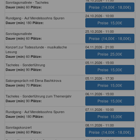
Sonntagsmatinée - Tacheles
60
Preise
(14,00€ - 18,00€)
Dauer (min)
Plätze:
24.10.2026 - 10:00
Rundgang - Auf Mendelssohns Spuren
180
Preise
15,00€
Dauer (min)
Plätze:
25.10.2026 - 11:00
Sonntagsmatinée
60
Preise
(14,00€ - 18,00€)
Dauer (min)
Plätze:
Konzert zur Todesstunde - musikalische
04.11.2026 - 21:00
Lesung
Preise
25,00€
60
Dauer (min)
Plätze:
05.11.2026 - 15:00
Tacheles - Sonderführung
90
Preise
15,00€
Dauer (min)
Plätze:
05.11.2026 - 17:30
Salongespräch mit Elena Bashkirova
70
Preise
15,00€
Dauer (min)
Plätze:
06.11.2026 - 15:00
Tacheles - Sonderführung zum Themenjahr
90
Preise
15,00€
Dauer (min)
Plätze:
07.11.2026 - 10:00
Rundgang - Auf Mendelssohns Spuren
180
Preise
15,00€
Dauer (min)
Plätze:
08.11.2026 - 11:00
Sonntagskonzert
60
Preise
(14,00€ - 18,00€)
Dauer (min)
Plätze: