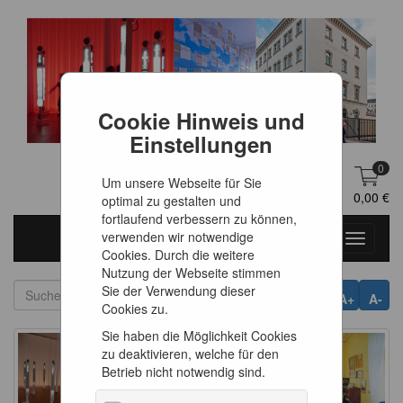
Cookie Hinweis und
Einstellungen
0
Um unsere Webseite für Sie
DE
Anmelden
0,00 €
optimal zu gestalten und
fortlaufend verbessern zu können,
verwenden wir notwendige
Toggle
Cookies. Durch die weitere
navigati
Nutzung der Webseite stimmen
Sie der Verwendung dieser
A+
A-
Cookies zu.
Sie haben die Möglichkeit Cookies
zu deaktivieren, welche für den
Betrieb nicht notwendig sind.