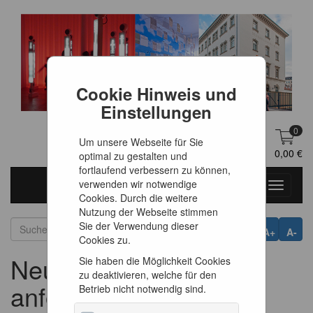
Cookie Hinweis und
Einstellungen
0
Um unsere Webseite für Sie
DE
Anmelden
0,00 €
optimal zu gestalten und
fortlaufend verbessern zu können,
verwenden wir notwendige
Toggle
Cookies. Durch die weitere
navigati
Nutzung der Webseite stimmen
Sie der Verwendung dieser
A+
A-
Cookies zu.
Neues Passwort
Sie haben die Möglichkeit Cookies
zu deaktivieren, welche für den
anfordern
Betrieb nicht notwendig sind.