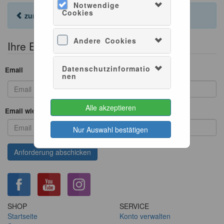
Notwendige
Cookies
zurück zur Anmeldung
Andere Cookies
Ihre Emailadresse angeben
Datenschutzinformatio
Email
nen
Alle akzeptieren
Email wiederholen
Nur Auswahl bestätigen
SHOP
SERVICE
Startseite
Konto verwalten