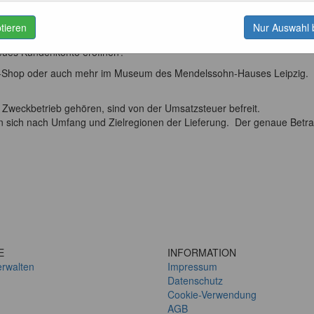
ptieren
Nur Auswahl 
 Leipzig.
eues Kundenkonto eröffnen?
ine-Shop oder auch mehr im Museum des Mendelssohn-Hauses Leipzig.
 Zweckbetrieb gehören, sind von der Umsatzsteuer befreit.
n sich nach Umfang und Zielregionen der Lieferung. Der genaue Betra
E
INFORMATION
erwalten
Impressum
Datenschutz
Cookie-Verwendung
AGB