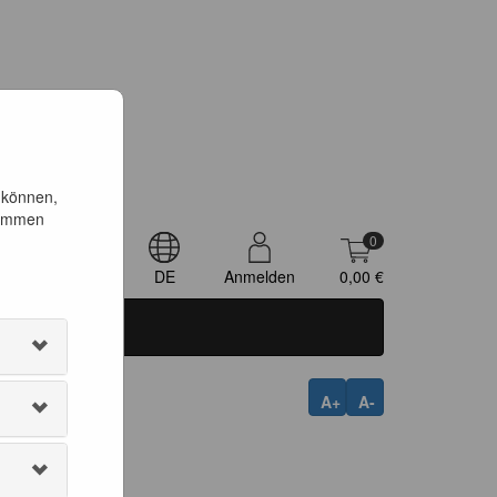
 können,
timmen
0
DE
Anmelden
0,00 €
A+
A-