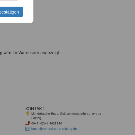
bestätigen
g wird im Warenkorb angezeigt.
KONTAKT
Mendelssohn-Haus, Goldschmidtstraße 12, 04103
Leipzig
0049 (0)341 9628820
buero@mendelssohn-stiftung.de