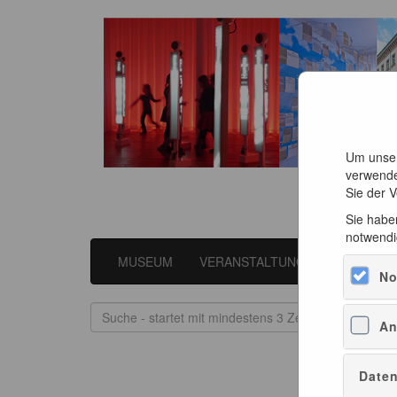
Um unser
verwende
Sie der 
Sie haben
notwendi
MUSEUM
VERANSTALTUNGEN
LITER
No
An
Daten